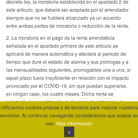
decreto-ley, la moratoria establecida en el apartado 2 de
este artículo, que deberá ser aceptada por el arrendador
siempre que no se hubiera alcanzado ya un acuerdo
entre ambas partes de moratoria o reducción de la renta.
2. La moratoria en el pago de la renta arrendaticia
señalada en el apartado primero de este artículo se
aplicará de manera automática y afectará al periodo de
tiempo que dure el estado de alarma y sus prórrogas y a
las mensualidades siguientes, prorrogables una a una, si
aquel plazo fuera insuficiente en relación con el impacto
provocado por el COVID-19, sin que puedan superarse,
en ningún caso, los cuatro meses. Dicha renta se
aplazará, sin penalización ni devengo de intereses, a
Utilizamos cookies propias y de terceros para mejorar nuestros
partir de la siguiente mensualidad de renta arrendaticia,
servicios. Al continuar navegando consideramos que acepta su
mediante el fraccionamiento de las cuotas en un plazo de
uso.
Más información
dos años, que se contarán a partir del momento en el que
x
se supere la situación aludida anteriormente, o a partir de