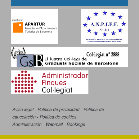
-
-
Aviso legal
Política de privacidad
Política de
-
cancelación
Política de cookies
-
-
Administración
Webmail
Bookings