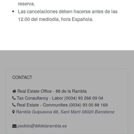
reserva.
Las cancelaciones deben hacerse antes de las
12.00 del mediodía, hora Española.
CONTACT
Real Estate Office - 88 de la Rambla
Tax Consultancy - Labor (0034) 93 266 09 04
Real Estate - Communities (0034) 93 00 88 169
Rambla Guipuscoa 88, Sant Martí 08020 Barcelona
pedido@88delarambla.es