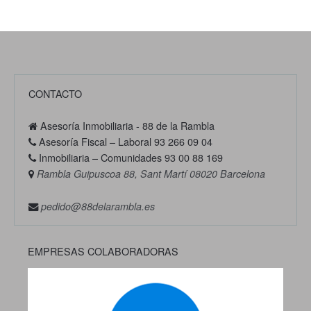
CONTACTO
Asesoría Inmobiliaria - 88 de la Rambla
Asesoría Fiscal – Laboral 93 266 09 04
Inmobiliaria – Comunidades 93 00 88 169
Rambla Guipuscoa 88, Sant Martí 08020 Barcelona
pedido@88delarambla.es
EMPRESAS COLABORADORAS
Previous
Next